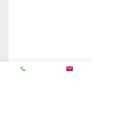
Obstbaumschnitt-Kurs
2026
Kommentare
Hallo liebe
Obstbauminteressierte! Die
Bäume sind in der