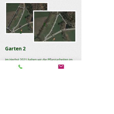
2
1
Garten 2
Im Herbst 2021 haben wir die Pflanzarbeiten im
Garten 2 abschließen können.
Nahezu alle gesetzten Bäume haben
ausgetrieben und müssen nun weiter gepflegt
werden.
Wir haben insgesamt
99 Bäume
im Garten 2
gepflanzt. Davon
2 Süßkirschen
,
2
Sauerkirschen
,
4 Quitten
und
91 alte
Apfelsorten.
Insgesamt finden Sie im Garten 2 heute
44