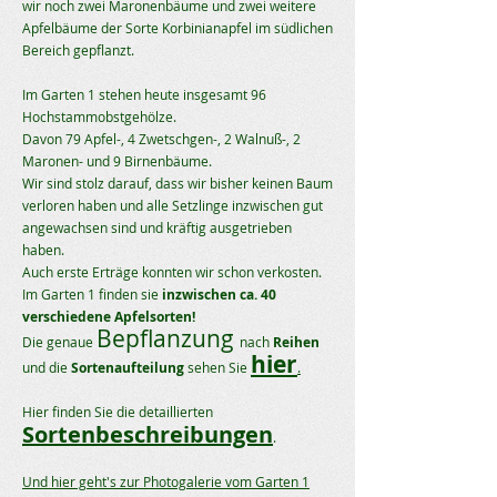
wir noch zwei Maronenbäume und zwei weitere
Apfelbäume der Sorte Korbinianapfel im südlichen
Bereich gepflanzt.
Im Garten 1 stehen heute insgesamt 96
Hochstammobstgehölze.
Davon 79 Apfel-, 4 Zwetschgen-, 2 Walnuß-, 2
Maronen- und 9 Birnenbäume.
Wir sind stolz darauf, dass wir bisher keinen Baum
verloren haben und alle Setzlinge inzwischen gut
angewachsen sind und kräftig ausgetrieben
haben.
Auch erste Erträge konnten wir schon verkosten.
Im Garten 1 finden sie
inzwischen ca. 40
verschiedene Apfelsorten!
Bepflanzung
Die genaue
nach
Reihen
hier
und die
Sortenaufteilung
sehen Sie
.
Hier finden Sie die detaillierten
Sortenbeschreibungen
.
Und hier geht's zur Photogalerie vom Garten 1