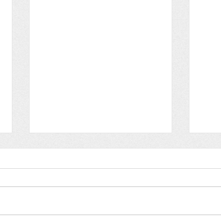
Obstbaumschnitt-Kurs
2026
Hallo liebe
Obstbauminteressierte! Die
Bäume sind in der Winterruhe,
Reservestoffe sind im